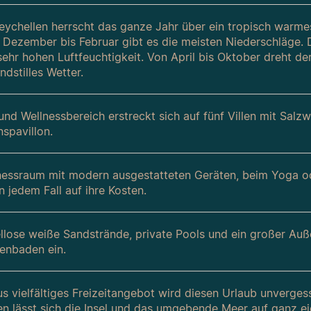
eychellen herrscht das ganze Jahr über ein tropisch warm
 Dezember bis Februar gibt es die meisten Niederschläge. 
 sehr hohen Luftfeuchtigkeit. Von April bis Oktober dreht 
dstilles Wetter.
und Wellnessbereich erstreckt sich auf fünf Villen mit Sal
spavillon.
nessraum mit modern ausgestatteten Geräten, beim Yoga ode
 jedem Fall auf ihre Kosten.
llose weiße Sandstrände, private Pools und ein großer Auß
enbaden ein.
us vielfältiges Freizeitangebot wird diesen Urlaub unverg
en lässt sich die Insel und das umgebende Meer auf ganz e