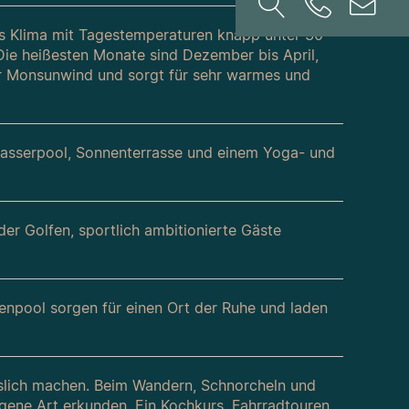
es Klima mit Tagestemperaturen knapp unter 30
Die heißesten Monate sind Dezember bis April,
der Monsunwind und sorgt für sehr warmes und
zwasserpool, Sonnenterrasse und einem Yoga- und
r Golfen, sportlich ambitionierte Gäste
enpool sorgen für einen Ort der Ruhe und laden
esslich machen. Beim Wandern, Schnorcheln und
igene Art erkunden. Ein Kochkurs, Fahrradtouren