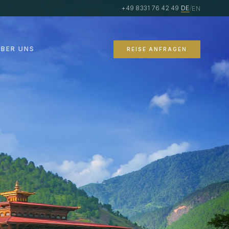
+49 8331 76 42 49
·
DE
/
EN
ÜBER UNS
REISE ANFRAGEN