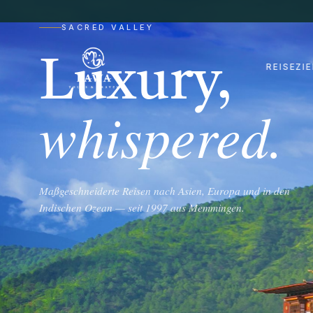
SACRED VALLEY
Luxury,
REISEZIE
whispered.
Maßgeschneiderte Reisen nach Asien, Europa und in den
Indischen Ozean — seit 1997 aus Memmingen.