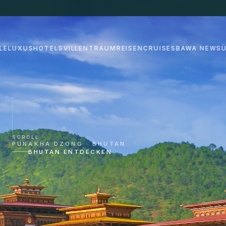
LE
LUXUSHOTELS
VILLEN
TRAUMREISEN
CRUISES
BAWA NEWS
SCROLL
PUNAKHA DZONG · BHUTAN
BHUTAN ENTDECKEN