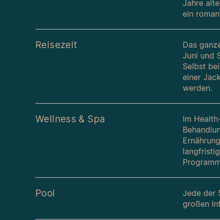
Jahre alte
ein roman
Reisezeit
Das ganze
Juni und 
Selbst be
einer Jac
werden.
Wellness & Spa
Im Health
Behandlun
Ernährung
langfrist
Programm 
Pool
Jede der 5
großen In