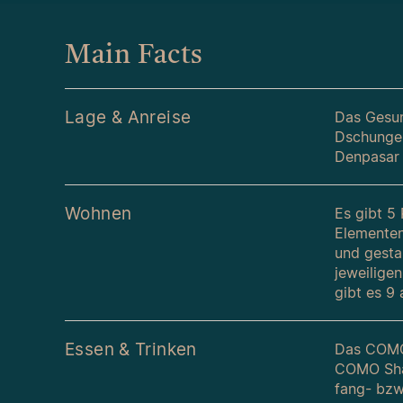
Main Facts
Lage & Anreise
Das Gesun
Dschungel
Denpasar 
Wohnen
Es gibt 5
Elementen
und gesta
jeweilige
gibt es 9 
Essen & Trinken
Das COMO 
COMO Sham
fang- bzw