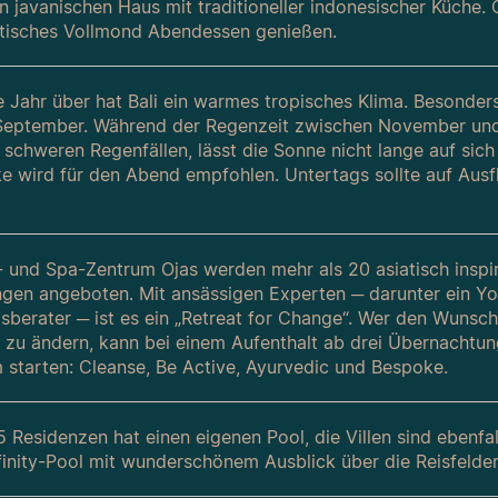
n javanischen Haus mit traditioneller indonesischer Küche. 
tisches Vollmond Abendessen genießen.
 Jahr über hat Bali ein warmes tropisches Klima. Besonde
September. Während der Regenzeit zwischen November und M
i schweren Regenfällen, lässt die Sonne nicht lange auf sic
ke wird für den Abend empfohlen. Untertags sollte auf Aus
- und Spa-Zentrum Ojas werden mehr als 20 asiatisch inspiri
gen angeboten. Mit ansässigen Experten ─ darunter ein Yo
sberater ─ ist es ein „Retreat for Change“. Wer den Wunsc
ig zu ändern, kann bei einem Aufenthalt ab drei Übernachtun
starten: Cleanse, Be Active, Ayurvedic und Bespoke.
 Residenzen hat einen eigenen Pool, die Villen sind ebenfal
finity-Pool mit wunderschönem Ausblick über die Reisfelder