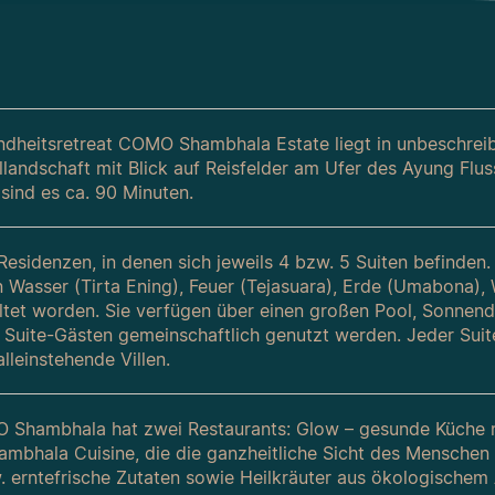
dheitsretreat COMO Shambhala Estate liegt in unbeschreib
landschaft mit Blick auf Reisfelder am Ufer des Ayung Flu
sind es ca. 90 Minuten.
 Residenzen, in denen sich jeweils 4 bzw. 5 Suiten befinden
 Wasser (Tirta Ening), Feuer (Tejasuara), Erde (Umabona)
ltet worden. Sie verfügen über einen großen Pool, Sonnend
n Suite-Gästen gemeinschaftlich genutzt werden. Jeder Suite
alleinstehende Villen.
Shambhala hat zwei Restaurants: Glow – gesunde Küche mit
bhala Cuisine, die die ganzheitliche Sicht des Menschen in
. erntefrische Zutaten sowie Heilkräuter aus ökologische