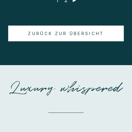
1
2
►
ZURÜCK ZUR ÜBERSICHT
Luxury whispered