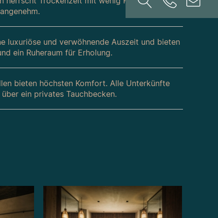
n herrscht Trockenzeit mit wenig Regen und die
r angenehm.
ne luxuriöse und verwöhnende Auszeit und bieten
nd ein Ruheraum für Erholung.
llen bieten höchsten Komfort. Alle Unterkünfte
 über ein privates Tauchbecken.