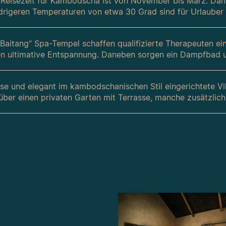
 Reisezeit für Kambodscha ist von November bis März. Dan
drigeren Temperaturen von etwa 30 Grad sind für Urlaube
Baitang“ Spa-Tempel schaffen qualifizierte Therapeuten ei
n ultimative Entspannung. Daneben sorgen ein Dampfbad u
öse und elegant im kambodschanischen Stil eingerichtete Vi
über einen privaten Garten mit Terrasse, manche zusätzlich