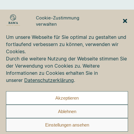
BAWA TOURS & TRAVEL
Cookie-Zustimmung
GmbH
verwalten
Ulmer Strasse 3
87700 Memmingen
Um unsere Webseite für Sie optimal zu gestalten und
Tel. +49 8331 76 42 49
fortlaufend verbessern zu können, verwenden wir
bawa@bawa.de
Cookies.
www.bawa.de
Durch die weitere Nutzung der Webseite stimmen Sie
der Verwendung von Cookies zu. Weitere
Informationen zu Cookies erhalten Sie in
Kontakt
unserer
Datenschutzerklärung
.
Newsletter
Impressum
Datenschutz
Akzeptieren
Cookie-Richtlinie (EU)
Ablehnen
Faceb
Ins
Einstellungen ansehen