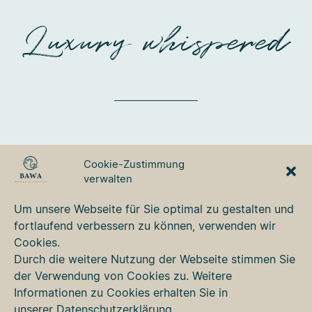
Luxury whispered
BAWA TOURS & TRAVEL
Cookie-Zustimmung
GmbH
verwalten
Ulmer Strasse 3
87700 Memmingen
Um unsere Webseite für Sie optimal zu gestalten und
Tel. +49 8331 76 42 49
fortlaufend verbessern zu können, verwenden wir
bawa@bawa.de
Cookies.
www.bawa.de
Durch die weitere Nutzung der Webseite stimmen Sie
der Verwendung von Cookies zu. Weitere
Informationen zu Cookies erhalten Sie in
Kontakt
unserer
Datenschutzerklärung
.
Newsletter