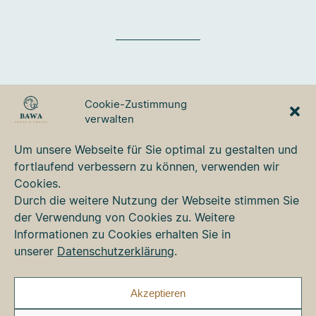
BAWA TOURS & TRAVEL
Cookie-Zustimmung
GmbH
verwalten
Ulmer Strasse 3
87700 Memmingen
Um unsere Webseite für Sie optimal zu gestalten und
Tel. +49 8331 76 42 49
fortlaufend verbessern zu können, verwenden wir
bawa@bawa.de
Cookies.
www.bawa.de
Durch die weitere Nutzung der Webseite stimmen Sie
der Verwendung von Cookies zu. Weitere
Informationen zu Cookies erhalten Sie in
Kontakt
unserer
Datenschutzerklärung
.
Newsletter
Impressum
Datenschutz
Akzeptieren
Cookie-Richtlinie (EU)