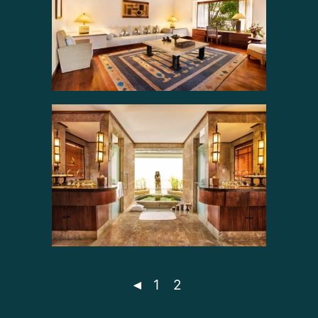
◄
1
2