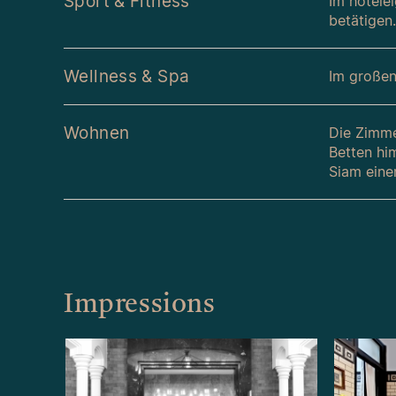
Sport & Fitness
Im hotele
betätigen
Wellness & Spa
Im großen
Wohnen
Die Zimmer
Betten hi
Siam eine
Impressions