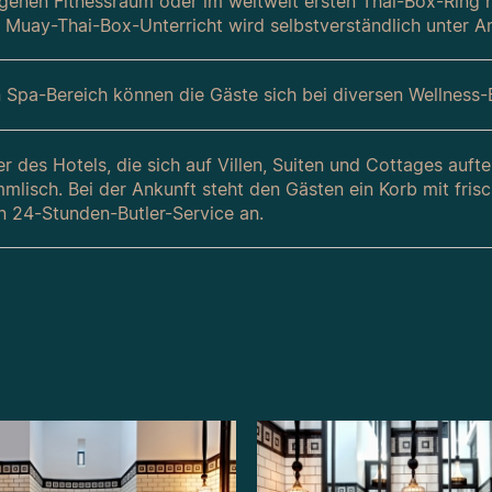
igenen Fitnessraum oder im weltweit ersten Thai-Box-Ring h
. Muay-Thai-Box-Unterricht wird selbstverständlich unter A
 Spa-Bereich können die Gäste sich bei diversen Wellness
 des Hotels, die sich auf Villen, Suiten und Cottages auftei
mmlisch. Bei der Ankunft steht den Gästen ein Korb mit fri
n 24-Stunden-Butler-Service an.