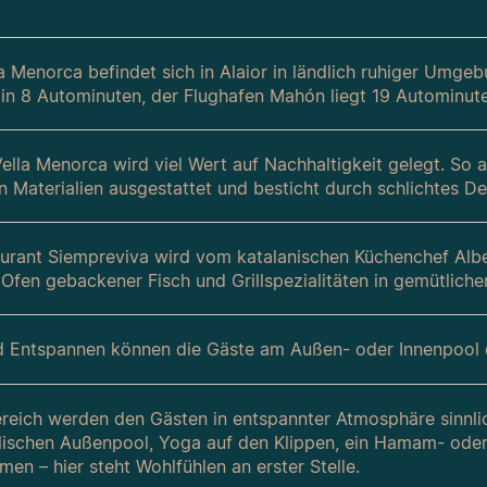
la Menorca befindet sich in Alaior in ländlich ruhiger Umg
 in 8 Autominuten, der Flughafen Mahón liegt 19 Autominute
Vella Menorca wird viel Wert auf Nachhaltigkeit gelegt. So 
n Materialien ausgestattet und besticht durch schlichtes De
urant Siempreviva wird vom katalanischen Küchenchef Alber
m Ofen gebackener Fisch und Grillspezialitäten in gemütlic
 Entspannen können die Gäste am Außen- oder Innenpool
reich werden den Gästen in entspannter Atmosphäre sinnl
lischen Außenpool, Yoga auf den Klippen, ein Hamam- ode
en – hier steht Wohlfühlen an erster Stelle.