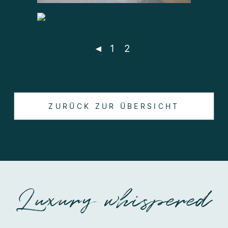
◄
1
2
ZURÜCK ZUR ÜBERSICHT
Luxury whispered