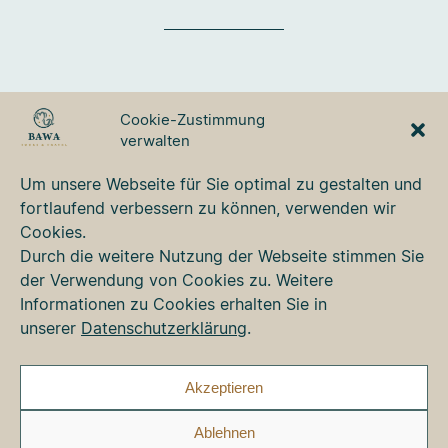
BAWA TOURS & TRAVEL
Cookie-Zustimmung
GmbH
verwalten
Ulmer Strasse 3
87700 Memmingen
Um unsere Webseite für Sie optimal zu gestalten und
Tel. +49 8331 76 42 49
fortlaufend verbessern zu können, verwenden wir
bawa@bawa.de
Cookies.
www.bawa.de
Durch die weitere Nutzung der Webseite stimmen Sie
der Verwendung von Cookies zu. Weitere
Informationen zu Cookies erhalten Sie in
Kontakt
unserer
Datenschutzerklärung
.
Newsletter
Impressum
Datenschutz
Akzeptieren
Cookie-Richtlinie (EU)
Ablehnen