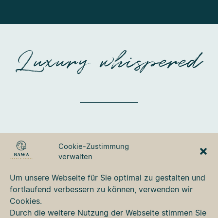
Luxury whispered
BAWA TOURS & TRAVEL
Cookie-Zustimmung
GmbH
verwalten
Ulmer Strasse 3
87700 Memmingen
Um unsere Webseite für Sie optimal zu gestalten und
Tel. +49 8331 76 42 49
fortlaufend verbessern zu können, verwenden wir
bawa@bawa.de
Cookies.
www.bawa.de
Durch die weitere Nutzung der Webseite stimmen Sie