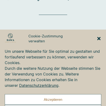
BAWA TOURS & TRAVEL
Cookie-Zustimmung
GmbH
verwalten
Ulmer Strasse 3
87700 Memmingen
Um unsere Webseite für Sie optimal zu gestalten und
Tel. +49 8331 76 42 49
fortlaufend verbessern zu können, verwenden wir
bawa@bawa.de
Cookies.
www.bawa.de
Durch die weitere Nutzung der Webseite stimmen Sie
der Verwendung von Cookies zu. Weitere
Informationen zu Cookies erhalten Sie in
Kontakt
unserer
Datenschutzerklärung
.
Newsletter
Impressum
Datenschutz
Akzeptieren
Cookie-Richtlinie (EU)