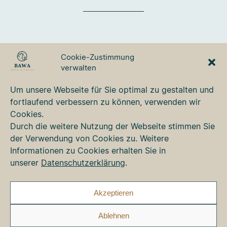
BAWA TOURS & TRAVEL
Cookie-Zustimmung
GmbH
verwalten
Ulmer Strasse 3
87700 Memmingen
Um unsere Webseite für Sie optimal zu gestalten und
Tel. +49 8331 76 42 49
fortlaufend verbessern zu können, verwenden wir
bawa@bawa.de
Cookies.
www.bawa.de
Durch die weitere Nutzung der Webseite stimmen Sie
der Verwendung von Cookies zu. Weitere
Informationen zu Cookies erhalten Sie in
Kontakt
unserer
Datenschutzerklärung
.
Newsletter
Impressum
Datenschutz
Akzeptieren
Cookie-Richtlinie (EU)
Ablehnen