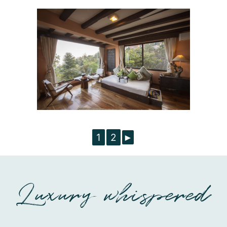
1
2
►
Luxury whispered