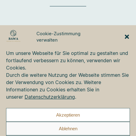
BAWA TOURS & TRAVEL
Cookie-Zustimmung
GmbH
verwalten
Ulmer Strasse 3
87700 Memmingen
Um unsere Webseite für Sie optimal zu gestalten und
Tel. +49 8331 76 42 49
fortlaufend verbessern zu können, verwenden wir
bawa@bawa.de
Cookies.
www.bawa.de
Durch die weitere Nutzung der Webseite stimmen Sie
der Verwendung von Cookies zu. Weitere
Informationen zu Cookies erhalten Sie in
Kontakt
unserer
Datenschutzerklärung
.
Newsletter
Impressum
Datenschutz
Akzeptieren
Cookie-Richtlinie (EU)
Ablehnen