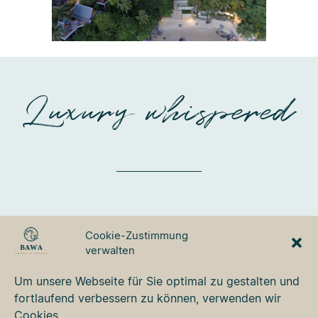
Luxury whispered
BAWA TOURS & TRAVEL
Cookie-Zustimmung
GmbH
verwalten
Ulmer Strasse 3
87700 Memmingen
Um unsere Webseite für Sie optimal zu gestalten und
Tel. +49 8331 76 42 49
fortlaufend verbessern zu können, verwenden wir
bawa@bawa.de
Cookies.