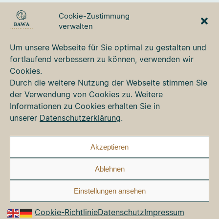
BAWA TOURS & TRAVEL
Cookie-Zustimmung
GmbH
verwalten
Ulmer Strasse 3
87700 Memmingen
Um unsere Webseite für Sie optimal zu gestalten und
Tel. +49 8331 76 42 49
fortlaufend verbessern zu können, verwenden wir
bawa@bawa.de
Cookies.
www.bawa.de
Durch die weitere Nutzung der Webseite stimmen Sie
der Verwendung von Cookies zu. Weitere
Informationen zu Cookies erhalten Sie in
Kontakt
unserer
Datenschutzerklärung
.
Newsletter
Impressum
Datenschutz
Akzeptieren
Cookie-Richtlinie (EU)
Ablehnen
Faceb
Ins
Einstellungen ansehen
Cookie-Richtlinie
Datenschutz
Impressum