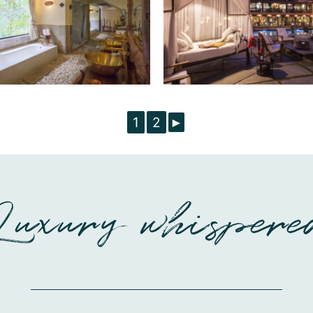
1
2
►
Luxury whispere