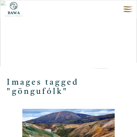
Images tagged
"göngufólk"