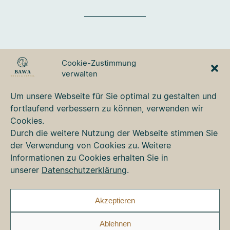
BAWA TOURS & TRAVEL
Cookie-Zustimmung
GmbH
verwalten
Ulmer Strasse 3
87700 Memmingen
Um unsere Webseite für Sie optimal zu gestalten und
Tel. +49 8331 76 42 49
fortlaufend verbessern zu können, verwenden wir
bawa@bawa.de
Cookies.
www.bawa.de
Durch die weitere Nutzung der Webseite stimmen Sie
der Verwendung von Cookies zu. Weitere
Informationen zu Cookies erhalten Sie in
Kontakt
unserer
Datenschutzerklärung
.
Newsletter
Impressum
Datenschutz
Akzeptieren
Cookie-Richtlinie (EU)
Ablehnen