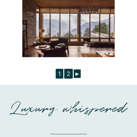
1
2
►
Luxury whispered