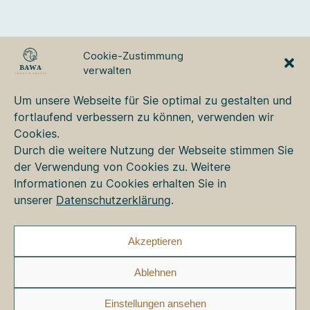
BAWA TOURS & TRAVEL
Cookie-Zustimmung
GmbH
verwalten
Ulmer Strasse 3
87700 Memmingen
Um unsere Webseite für Sie optimal zu gestalten und
Tel. +49 8331 76 42 49
fortlaufend verbessern zu können, verwenden wir
bawa@bawa.de
Cookies.
www.bawa.de
Durch die weitere Nutzung der Webseite stimmen Sie
der Verwendung von Cookies zu. Weitere
Informationen zu Cookies erhalten Sie in
Kontakt
unserer
Datenschutzerklärung
.
Newsletter
Impressum
Datenschutz
Akzeptieren
Cookie-Richtlinie (EU)
Ablehnen
Faceb
Ins
Einstellungen ansehen