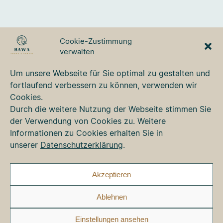
BAWA TOURS & TRAVEL
Cookie-Zustimmung
GmbH
verwalten
Ulmer Strasse 3
87700 Memmingen
Um unsere Webseite für Sie optimal zu gestalten und
Tel. +49 8331 76 42 49
fortlaufend verbessern zu können, verwenden wir
bawa@bawa.de
Cookies.
www.bawa.de
Durch die weitere Nutzung der Webseite stimmen Sie
der Verwendung von Cookies zu. Weitere
Informationen zu Cookies erhalten Sie in
Kontakt
unserer
Datenschutzerklärung
.
Newsletter
Impressum
Datenschutz
Akzeptieren
Cookie-Richtlinie (EU)
Ablehnen
Faceb
Ins
Einstellungen ansehen