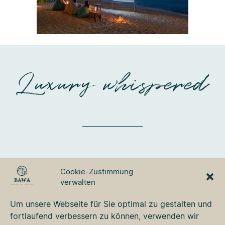
Luxury whispered
BAWA TOURS & TRAVEL
Cookie-Zustimmung
GmbH
verwalten
Ulmer Strasse 3
87700 Memmingen
Um unsere Webseite für Sie optimal zu gestalten und
Tel. +49 8331 76 42 49
fortlaufend verbessern zu können, verwenden wir
bawa@bawa.de