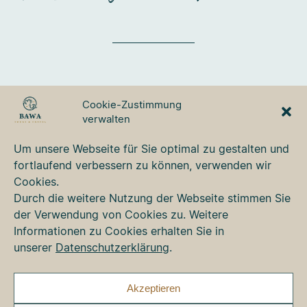
BAWA TOURS & TRAVEL
Cookie-Zustimmung
GmbH
verwalten
Ulmer Strasse 3
87700 Memmingen
Um unsere Webseite für Sie optimal zu gestalten und
Tel. +49 8331 76 42 49
fortlaufend verbessern zu können, verwenden wir
bawa@bawa.de
Cookies.
www.bawa.de
Durch die weitere Nutzung der Webseite stimmen Sie
der Verwendung von Cookies zu. Weitere
Informationen zu Cookies erhalten Sie in
Kontakt
unserer
Datenschutzerklärung
.
Newsletter
Impressum
Datenschutz
Akzeptieren
Cookie-Richtlinie (EU)