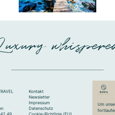
Luxury whispere
TRAVEL
Kontakt
Newsletter
Impressum
Um unser
en
Datenschutz
fortlauf
 42 49
Cookie-Richtlinie (EU)