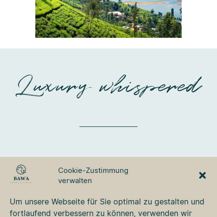
Luxury whispered
BAWA TOURS & TRAVEL
Cookie-Zustimmung
GmbH
verwalten
Ulmer Strasse 3
87700 Memmingen
Um unsere Webseite für Sie optimal zu gestalten und
Tel. +49 8331 76 42 49
fortlaufend verbessern zu können, verwenden wir
bawa@bawa.de