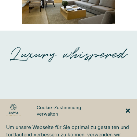
Luxury whispered
BAWA TOURS & TRAVEL
Cookie-Zustimmung
GmbH
verwalten
Ulmer Strasse 3
87700 Memmingen
Um unsere Webseite für Sie optimal zu gestalten und
Tel. +49 8331 76 42 49
fortlaufend verbessern zu können, verwenden wir
bawa@bawa.de