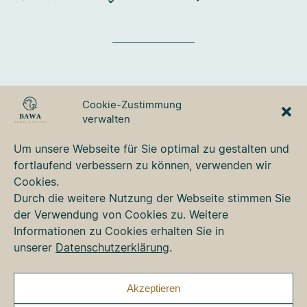
BAWA TOURS & TRAVEL
Cookie-Zustimmung
GmbH
verwalten
Ulmer Strasse 3
87700 Memmingen
Um unsere Webseite für Sie optimal zu gestalten und
Tel. +49 8331 76 42 49
fortlaufend verbessern zu können, verwenden wir
bawa@bawa.de
Cookies.
www.bawa.de
Durch die weitere Nutzung der Webseite stimmen Sie
der Verwendung von Cookies zu. Weitere
Informationen zu Cookies erhalten Sie in
Kontakt
unserer
Datenschutzerklärung
.
Newsletter
Impressum
Datenschutz
Akzeptieren
Cookie-Richtlinie (EU)