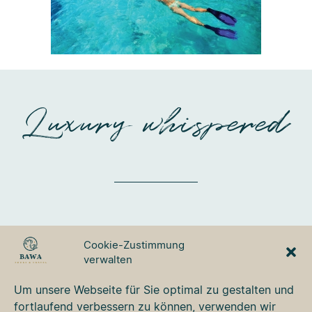
Luxury whispered
BAWA TOURS & TRAVEL
Cookie-Zustimmung
GmbH
verwalten
Ulmer Strasse 3
87700 Memmingen
Um unsere Webseite für Sie optimal zu gestalten und
Tel. +49 8331 76 42 49
fortlaufend verbessern zu können, verwenden wir
bawa@bawa.de