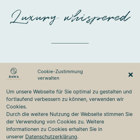
Luxury whispered
BAWA TOURS & TRAVEL
Cookie-Zustimmung
GmbH
verwalten
Ulmer Strasse 3
87700 Memmingen
Um unsere Webseite für Sie optimal zu gestalten und
Tel. +49 8331 76 42 49
fortlaufend verbessern zu können, verwenden wir
bawa@bawa.de
Cookies.
www.bawa.de
Durch die weitere Nutzung der Webseite stimmen Sie
der Verwendung von Cookies zu. Weitere
Informationen zu Cookies erhalten Sie in
Kontakt
unserer
Datenschutzerklärung
.
Newsletter