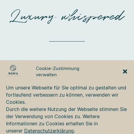
Luxury whispered
BAWA TOURS & TRAVEL
Cookie-Zustimmung
GmbH
verwalten
Ulmer Strasse 3
87700 Memmingen
Um unsere Webseite für Sie optimal zu gestalten und
Tel. +49 8331 76 42 49
fortlaufend verbessern zu können, verwenden wir
bawa@bawa.de
Cookies.
www.bawa.de
Durch die weitere Nutzung der Webseite stimmen Sie
der Verwendung von Cookies zu. Weitere
Informationen zu Cookies erhalten Sie in
Kontakt
unserer
Datenschutzerklärung
.
Newsletter