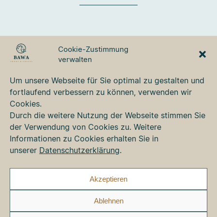
BAWA TOURS & TRAVEL
Cookie-Zustimmung
GmbH
verwalten
Ulmer Strasse 3
87700 Memmingen
Um unsere Webseite für Sie optimal zu gestalten und
Tel. +49 8331 76 42 49
fortlaufend verbessern zu können, verwenden wir
bawa@bawa.de
Cookies.
www.bawa.de
Durch die weitere Nutzung der Webseite stimmen Sie
der Verwendung von Cookies zu. Weitere
Informationen zu Cookies erhalten Sie in
Kontakt
unserer
Datenschutzerklärung
.
Newsletter
Impressum
Datenschutz
Akzeptieren
Cookie-Richtlinie (EU)
Ablehnen