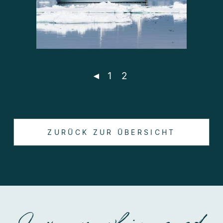
◄
1
2
ZURÜCK ZUR ÜBERSICHT