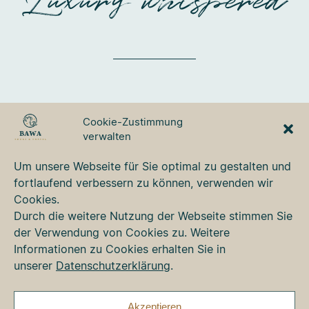
Luxury whispered
BAWA TOURS & TRAVEL
Cookie-Zustimmung
GmbH
verwalten
Ulmer Strasse 3
87700 Memmingen
Um unsere Webseite für Sie optimal zu gestalten und
Tel. +49 8331 76 42 49
fortlaufend verbessern zu können, verwenden wir
bawa@bawa.de
Cookies.
www.bawa.de
Durch die weitere Nutzung der Webseite stimmen Sie
der Verwendung von Cookies zu. Weitere
Informationen zu Cookies erhalten Sie in
Kontakt
unserer
Datenschutzerklärung
.
Newsletter
Impressum
Datenschutz
Akzeptieren
Cookie-Richtlinie (EU)