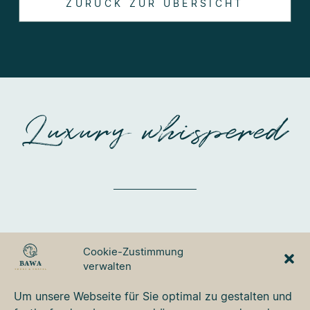
ZURÜCK ZUR ÜBERSICHT
Luxury whispered
BAWA TOURS & TRAVEL
Cookie-Zustimmung
GmbH
verwalten
Ulmer Strasse 3
87700 Memmingen
Um unsere Webseite für Sie optimal zu gestalten und
Tel. +49 8331 76 42 49