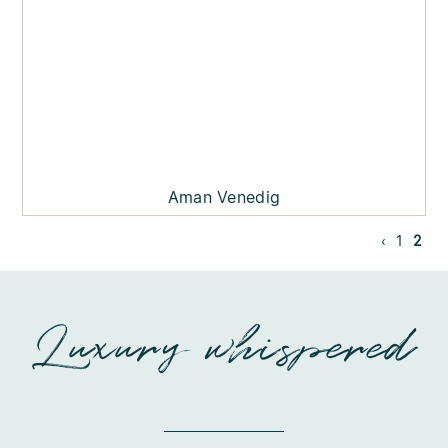
Aman Venedig
‹
1
2
Luxury whispered